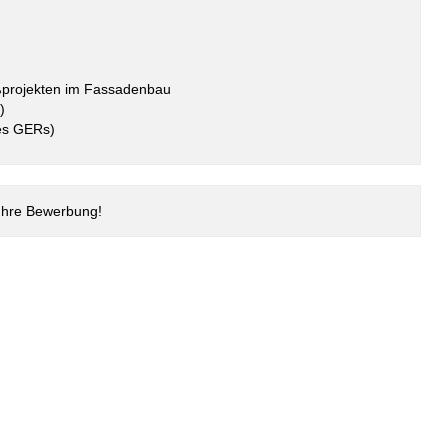
oßprojekten im Fassadenbau
)
des GERs)
 Ihre Bewerbung!