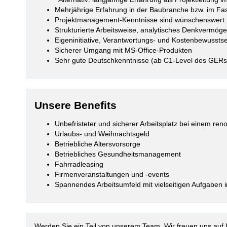
Mehrjährige Erfahrung in der Baubranche bzw. im Fas
Projektmanagement-Kenntnisse sind wünschenswert
Strukturierte Arbeitsweise, analytisches Denkvermög
Eigeninitiative, Verantwortungs- und Kostenbewusst
Sicherer Umgang mit MS-Office-Produkten
Sehr gute Deutschkenntnisse (ab C1-Level des GERs
Unsere Benefits
Unbefristeter und sicherer Arbeitsplatz bei einem 
Urlaubs- und Weihnachtsgeld
Betriebliche Altersvorsorge
Betriebliches Gesundheitsmanagement
Fahrradleasing
Firmenveranstaltungen und -events
Spannendes Arbeitsumfeld mit vielseitigen Aufgaben in
Werden Sie ein Teil von unserem Team. Wir freuen uns auf